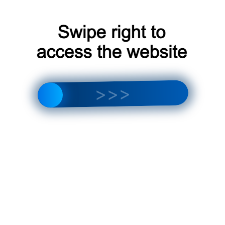
Найти:
СВЕЖИЕ КОММЕНТАРИИ
Sergey
к записи
Кондиционер 09 —
Компактное Решение для Охлаждения
Небольших Помещений
Olga
к записи
Сплит-системы Chigo: Отзывы и
Обзор
Olga
к записи
Сплит-система LG P07EP2:
Обзор и характеристики современной
климатической установки